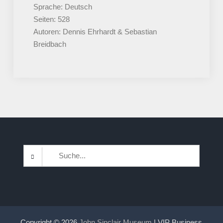
Sprache: Deutsch
Seiten: 528
Autoren: Dennis Ehrhardt & Sebastian
Breidbach
Search
for:
Copyright © 2026
John Sinclair Museum
| VIP Business