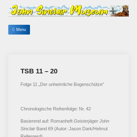
Skip
to
content
John Sinclair Museum
Menu
TSB 11 – 20
Folge 11 „Der unheimliche Bogenschütze“
Chronologische Reihenfolge: Nr. 42
Basierend auf: Romanheft
Geisterjäger John
Sinclair
Band 69 (Autor: Jason Dark/Helmut
Rellergerd)