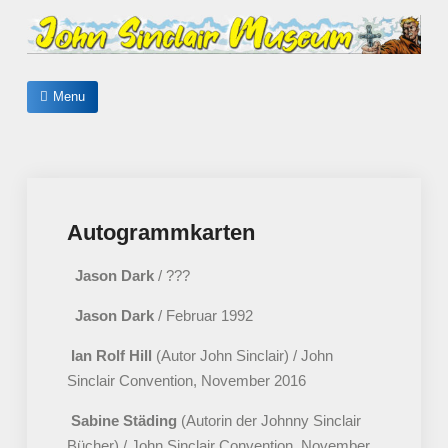
Skip
to
content
John Sinclair Museum
Menu
Autogrammkarten
Jason Dark
/ ???
Jason Dark
/ Februar 1992
Ian Rolf Hill
(Autor John Sinclair) / John
Sinclair Convention, November 2016
Sabine Städing
(Autorin der Johnny Sinclair
Bücher) / John Sinclair Convention, November