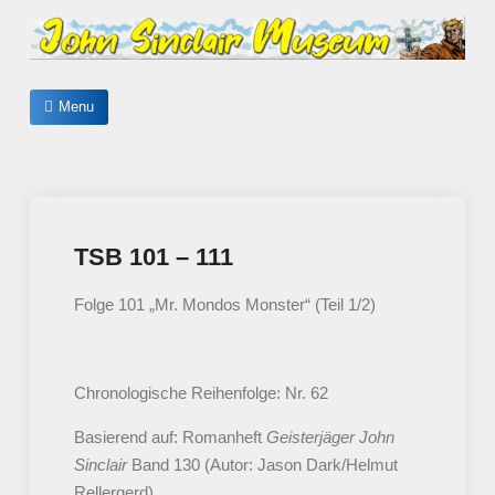
Skip
to
content
John Sinclair Museum
Menu
TSB 101 – 111
Folge 101 „Mr. Mondos Monster“ (Teil 1/2)
Chronologische Reihenfolge: Nr. 62
Basierend auf: Romanheft
Geisterjäger John
Sinclair
Band 130 (Autor: Jason Dark/Helmut
Rellergerd)