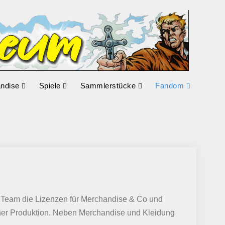
Joh
Sinc
Mus
ndise
Spiele
Sammlerstücke
Fandom
 Team die Lizenzen für Merchandise & Co und
gener Produktion. Neben Merchandise und Kleidung