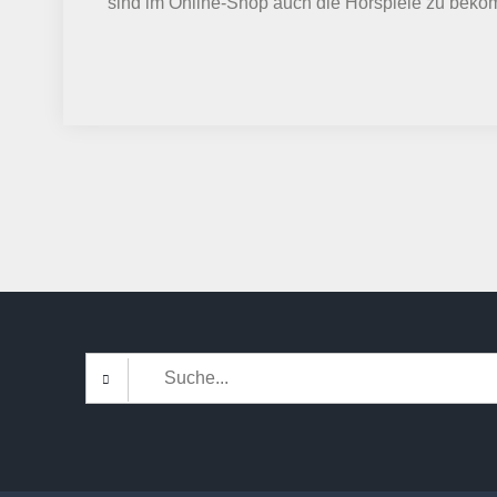
sind im Online-Shop auch die Hörspiele zu bek
Search
for: