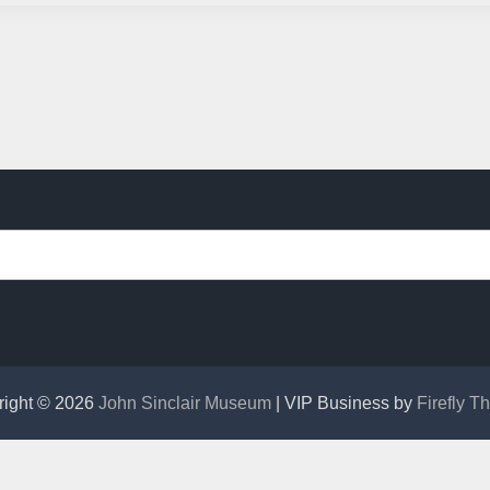
right © 2026
John Sinclair Museum
| VIP Business by
Firefly 