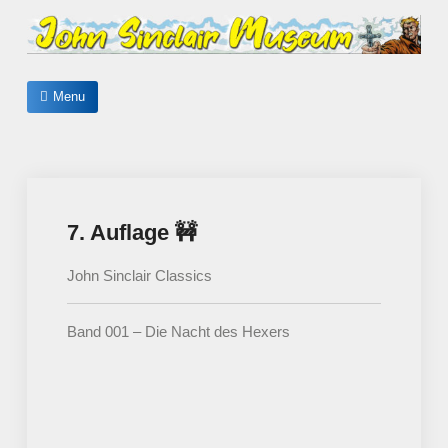
Skip
to
content
John Sinclair Museum
Menu
7. Auflage 🚧
John Sinclair Classics
Band 001 – Die Nacht des Hexers